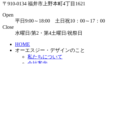
〒910-0134 福井市上野本町4丁目1621
Open
平日9:00～18:00 土日祝10：00～17：00
Close
水曜日/第2・第4土曜日/祝祭日
HOME
オーエスジー・デザインのこと
私たちについて
会社案内
表札シミュレーター
私たちができること
トータルエクステリア
ガーデン・リガーデン
門まわり
アプローチ
カーポート・ガレージ
ライティング
施工実績
商品紹介・ブログ