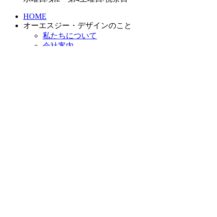
HOME
オーエスジー・デザインのこと
私たちについて
会社案内
表札シミュレーター
私たちができること
トータルエクステリア
ガーデン・リガーデン
門まわり
アプローチ
カーポート・ガレージ
ライティング
施工実績
商品紹介・ブログ
お知らせ
プライバシーポリシー